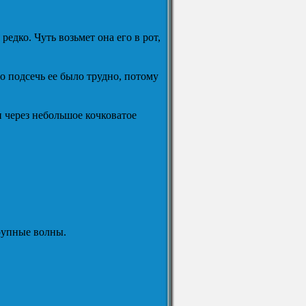
редко. Чуть возьмет она его в рот,
но подсечь ее было трудно, потому
 через небольшое кочковатое
рупные волны.