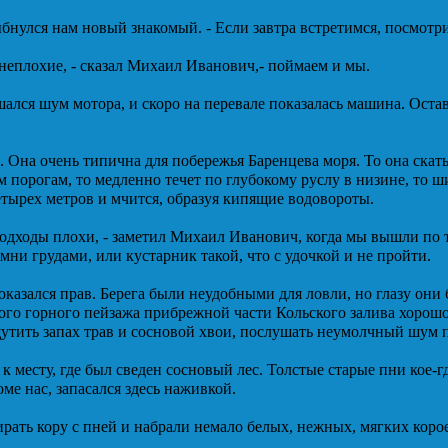
лыбнулся нам новый знакомый. - Если завтра встретимся, посмотри
неплохие, - сказал Михаил Иванович,- поймаем и мы.
шался шум мотора, и скоро на перевале показалась машина. Ост
. Она очень типична для побережья Баренцева моря. То она скат
порогам, то медленно течет по глубокому руслу в низине, то ши
етырех метров и мчится, образуя кипящие водовороты.
подходы плохи, - заметил Михаил Иванович, когда мы вышли по тр
амни грудами, или кустарник такой, что с удочкой и не пройти.
казался прав. Берега были неудобными для ловли, но глазу они
ого горного пейзажа прибрежной части Кольского залива хорошо
щутить запах трав и сосновой хвои, послушать неумолчный шум 
 месту, где был сведен сосновый лес. Толстые старые пни кое-
оме нас, запасался здесь наживкой.
рать кору с пней и набрали немало белых, нежных, мягких коро