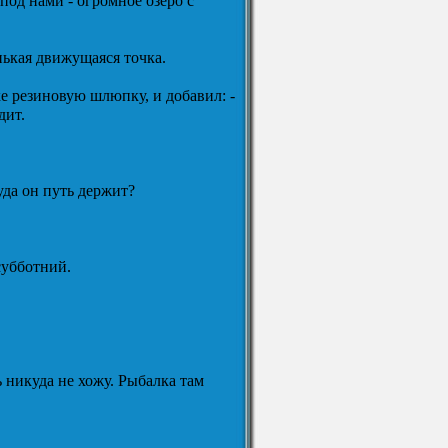
од нами - огромное озеро с
нькая движущаяся точка.
ке резиновую шлюпку, и добавил: -
дит.
уда он путь держит?
 субботний.
ь никуда не хожу. Рыбалка там