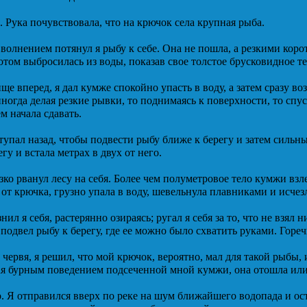
 Рука почувствовала, что на крючок села крупная рыба.
 волнением потянул я рыбу к себе. Она не пошла, а резкими кор
потом выбросилась из воды, показав свое толстое брусковидное т
ще вперед, я дал кумже спокойно упасть в воду, а затем сразу в
иногда делая резкие рывки, то поднимаясь к поверхности, то спу
ем начала сдавать.
тупал назад, чтобы подвести рыбу ближе к берегу и затем сильн
гу и встала метрах в двух от него.
зко рванул лесу на себя. Более чем полуметровое тело кумжи взле
от крючка, грузно упала в воду, шевельнула плавниками и исчез
азнил я себя, растерянно озираясь; ругал я себя за то, что не взял 
е подвел рыбу к берегу, где ее можно было схватить руками. Горе
червя, я решил, что мой крючок, вероятно, мал для такой рыбы, 
я бурным поведением подсеченной мной кумжи, она отошла или 
. Я отправился вверх по реке на шум ближайшего водопада и оста