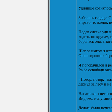
Удилище согнулось.
Забилось сердце. С
вправо, то влево, 
Подав слегка удили
ходить по кругам, 
боролась она, а зат
Шаг за шагом я отс
Она подошла к бере
Я погорячился и ре
Рыба освободилась 
- Позор, позор, - к
дернул за лесу и н
Насаживая свежего 
Видимо, испуганна
Делать было нечего