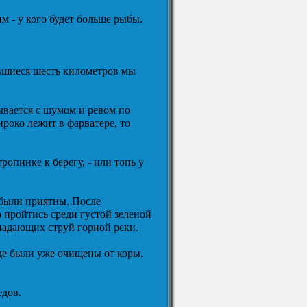
м - у кого будет больше рыбы.
авшиеся шесть километров мы
ывается с шумом и ревом по
роко лежит в фарватере, то
опинке к берегу, - или топь у
 были приятны. После
 пройтись среди густой зеленой
падающих струй горной реки.
где были уже очищены от коры.
едов.