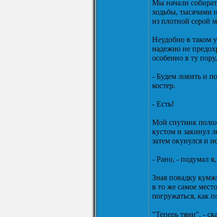
Мы начали собирать
ходьбы, тысячами 
из плотной серой м
Неудобно в таком у
надежно не предохр
особенно в ту пору
- Будем ловить и п
костер.
- Есть!
Мой спутник положи
кустом и закинул л
затем окунулся и и
- Рано, - подумал я
Зная повадку кумжи
в то же самое мест
погружаться, как п
"Теперь тяни", - ск