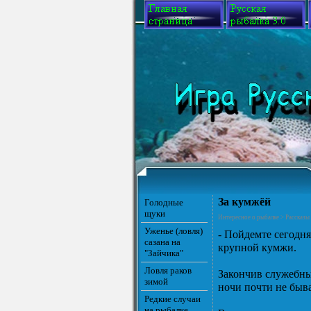
За кумжёй
Голодные
щуки
Интересное о рыбалке > Рассказы
Уженье (ловля)
- Пойдемте сегодня
сазана на
крупной кумжи.
"Зайчика"
Ловля раков
Закончив служебные
зимой
ночи почти не быва
Редкие случаи
на рыбалке