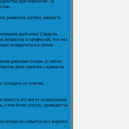
удобства при переноске. За
остью.
я, размотать удочки, закинуть
внимание рыболова. Глядя на
х возрастов и профессий, что она
орошо возвратиться к своим
воим рабочим столам. А сейчас
берегах реки прыгать с камня на
ас походить по плесам,
осливости его могут позавидовать
 а тем более отпуск, проводит на
 ни ночью не собьется он с верного