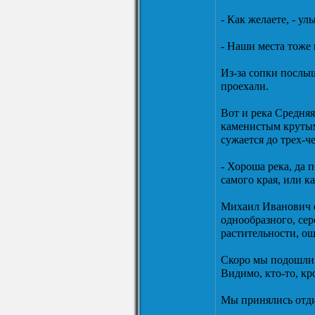
- Как желаете, - у
- Наши места тоже 
Из-за сопки послы
проехали.
Вот и река Средняя
каменистым крутым 
сужается до трех-ч
- Хороша река, да 
самого края, или к
Михаил Иванович о
однообразного, сер
растительности, о
Скоро мы подошли к
Видимо, кто-то, кр
Мы принялись отди