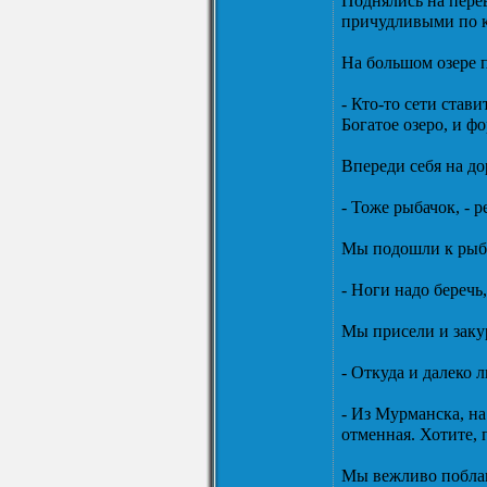
Поднялись на пере
причудливыми по ко
На большом озере п
- Кто-то сети став
Богатое озеро, и фо
Впереди себя на до
- Тоже рыбачок, - 
Мы подошли к рыбо
- Ноги надо беречь,
Мы присели и заку
- Откуда и далеко л
- Из Мурманска, на
отменная. Хотите, 
Мы вежливо поблаг