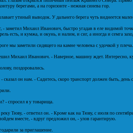
вал. Глазам открылся типичный пейзаж Крайнего Севера. Прямо п
нтуру берегами, а на горизонте - нежная синева гор.
лавает утиный выводок. У дальнего берега чуть виднеется мале
ит, - заметил Михаил Иванович, быстро угадав в еле видимой точ
рель есть, и кумжа, и окунь, и налим, и сиг, а иногда и семга захо
роге мы заметили сидящего на камне человека с удочкой у плеча.
решил Михаил Иванович. - Наверное, машину ждет. Интересно, к
лову, поздоровались.
 - сказал он нам. - Садитесь, скоро транспорт должен быть, день
рили.
и? - спросил я у товарища.
 реку Тюву, - ответил он. - Кроме как на Тюву, с июля по сентябр
пойдем вместе, - вдруг предложил он, - улов гарантирую.
одарили за приглашение.