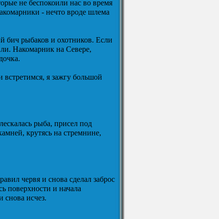
торые не беспокоили нас во время
накомарники - нечто вроде шлема
ий бич рыбаков и охотников. Если
вли. Накомарник на Севере,
дочка.
и встретимся, я зажгу большой
лескалась рыба, присел под
камней, крутясь на стремнине,
равил червя и снова сделал заброс
ась поверхности и начала
и снова исчез.