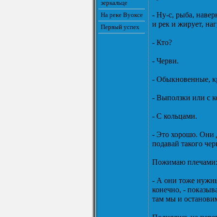
зеркальце
- Ну-с, рыба, наве
На реке Вуоксе
и рек и жирует, на
Первый успех
- Кто?
- Черви.
- Обыкновенные, к
- Выползки или с 
- С кольцами.
- Это хорошо. Они 
подавай такого чер
Пожимаю плечами: 
- А они тоже нужны
конечно, - показыв
там мы и останови