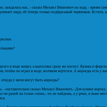
рно, заждалась нас, - сказал Михаил Иванович на ходу, - время са
гуливает икру, ей теперь только подбрасывай червячков. Кстати, к
расные.
кольцами?
долго в воде живут, а выползки сразу же киснут. Кумжа и форел
вя, чтобы он играл в воде, волчком вертелся. А короеды есть у ва
откуда у меня могут быть короеды?
, - наставительно сказал Михаил Иванович.- Для кумжи короед -
ал он рукой на голые сопки,- их не найдешь, а у реки, я знаю мес
мся.