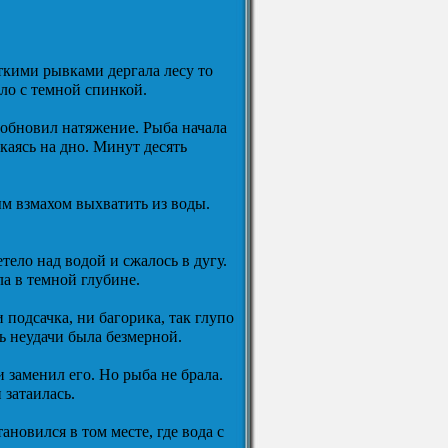
откими рывками дергала лесу то
ело с темной спинкой.
озобновил натяжение. Рыба начала
скаясь на дно. Минут десять
ым взмахом выхватить из воды.
тело над водой и сжалось в дугу.
ла в темной глубине.
ни подсачка, ни багорика, так глупо
чь неудачи была безмерной.
и заменил его. Но рыба не брала.
затаилась.
новился в том месте, где вода с