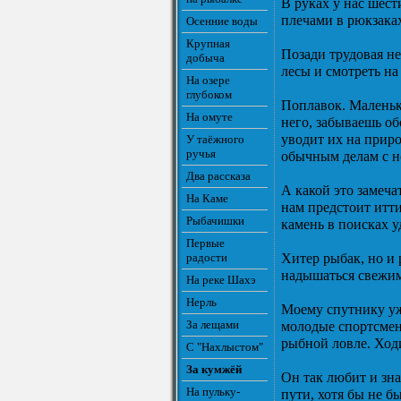
В руках у нас шест
плечами в рюкзака
Осенние воды
Крупная
Позади трудовая не
добыча
лесы и смотреть на
На озере
глубоком
Поплавок. Маленьк
На омуте
него, забываешь об
уводит их на приро
У таёжного
ручья
обычным делам с 
Два рассказа
А какой это замеч
На Каме
нам предстоит итти
Рыбачишки
камень в поисках у
Первые
радости
Хитер рыбак, но и 
надышаться свежим
На реке Шахэ
Нерль
Моему спутнику уже
За лещами
молодые спортсмены
рыбной ловле. Ходи
С "Нахлыстом"
За кумжёй
Он так любит и зна
На пульку-
пути, хотя бы не бы