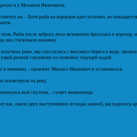
спросил я у Михаила Ивановича.
ответил он. - Хотя рыба на короедов идет отлично, но попадается 
вытек.
 этом. Рыба после заброса лесы мгновенно бросалась к короеду, 
уда она стаскивала наживку.
излучину реки, мы спустились с высокого берега к воде, прошли
 узкой речной горловине со спокойно текущей водой.
но и начинаю, - произнес Михаил Иванович и остановился.
о посмотрели на реку.
стрепенулся мой спутник, - гуляет мошенница.
 от нас, около двух выступивших из воды камней, расходились к