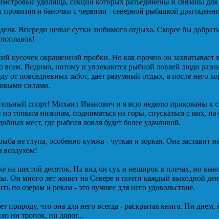
иметровые удилища, секции которых разъединены и связаны для 
х провизия и баночки с червями - северной рыбацкой драгоценн
деля. Впереди целые сутки любимого отдыха. Скорее бы добратьс
 поплавок!
ий кусочек окрашенной пробки. Но как прочно он захватывает 
о всем. Видимо, потому и увлекаются рыбной ловлей люди разны
ду от повседневных забот, дает разумный отдых, а после него х
новыми силами.
ательный спорт! Михаил Иванович и я всю неделю прикованы к с
 по топким низинам, подниматься на горы, спускаться с них, на 
добных мест, где рыбная ловля будет более удачливой.
рыба не глупа, особенно кумжа - чуткая и зоркая. Она заставит н
 воздухом!
 на шестой десяток. На вид он сух и неширок в плечах, но вын
. Он много лет живет на Севере и почти каждый выходной день,
ть по озерам и рекам - это лучшее для него удовольствие.
ет природу, что она для него всегда - раскрытая книга. Ни днем,
ло ни тропок, ни дорог...