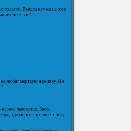
мое золотое. Вышла кумжа из озер
акие они у вас?
ь не любят мертвую наживку. Им
с?
 первое лакомство. Здесь,
течко, где много сосновых пней,