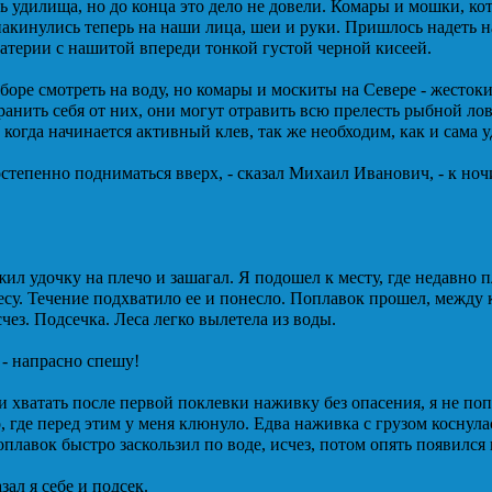
 удилища, но до конца это дело не довели. Комары и мошки, ко
накинулись теперь на наши лица, шеи и руки. Пришлось надеть 
атерии с нашитой впереди тонкой густой черной кисеей.
боре смотреть на воду, но комары и москиты на Севере - жесток
анить себя от них, они могут отравить всю прелесть рыбной ло
, когда начинается активный клев, так же необходим, как и сама у
остепенно подниматься вверх, - сказал Михаил Иванович, - к ноч
л удочку на плечо и зашагал. Я подошел к месту, где недавно п
есу. Течение подхватило ее и понесло. Поплавок прошел, между 
счез. Подсечка. Леса легко вылетела из воды.
, - напрасно спешу!
 хватать после первой поклевки наживку без опасения, я не поп
о, где перед этим у меня клюнуло. Едва наживка с грузом коснул
оплавок быстро заскользил по воде, исчез, потом опять появился 
азал я себе и подсек.