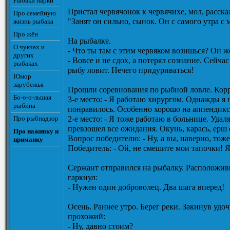
Рыбаки нарки
Пристал червячонок к червячихе, мол, расскаж
Про семейную
"Занят он сильно, сынок. Он с самого утра
жизнь рыбака
Про жён
На рыбалке.
О чукчах и
- Что ты там с этим червяком возишься? Он же
других
- Вовсе и не сдох, а потерял сознание. Сейча
рыбаках
рыбу ловит. Нечего придуриваться!
Юмор
зарубежья
Прошли соревнования по рыбной ловле. Корре
Бо-о-о-льшая
3-е место: - Я работаю хирургом. Однажды я
рыбина
понравилось. Особенно хорошо на аппендикс и
Про рыбнадзор
2-е место: - Я тоже работаю в больнице. Уда
превзошел все ожидания. Окунь, карась, eрш 
Про наживку и
Вопрос победителю: - Ну, а вы, наверно, тоже
приманку
Победитель: - Ой, не смешите мои тапочки! Я
Сержант отправился на рыбалку. Расположивш
гаркнул:
- Нужен один доброволец. Два шага вперед!
Осень. Pаннее утpо. Беpег pеки. Закинув уд
пpохожий:
- Hу, давно стоим?