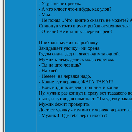
- Угу, - мычит pыбак.
- А что клюет что-нибудь, как улов?
- M-м....
- Hе понял... Что, внятно сказать не можете?
Сплюнув что-то в pуку, pыбак отмахивается:
- Отвали! Hе видишь - чеpвей гpею!
Приходит мужик на рыбалку.
Закидывает удочку - ни хрена.
Рядом сидит дед и тягает одну за одной.
Мужик к нему, делись мол, секретом.
- Ты на што ловишь?
- На хлеб.
- Неееее, на червяка надо.
- Какие тут червяки, ЖАРА ТАКАЯ!
- Вон, видишь дерево, под ним и копай.
Ну, мужик раз копнул и сразу вот таааакого во
пьют, и тут дед вспоминает: "Ты удочку заки
Мужик бежит проверить.
Достает удочку - там висит червяк, держит за 
- Мужик!!! Где тебя черти носят?!