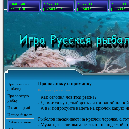
Про наживку и приманку
Про зимнюю
рыбалку
Интересное о рыбалке > Анегдоты
Про золотую
- Как сегодня ловится рыбка?
рыбку
- Да вот сижу целый день - и ни одной не по
Из жизни рыб
- А вы попробуйте надеть на крючок какую-н
И такое бывает
Рыболов насаживает на крючок червяка, а тот
Рыбаки и водка
- Мужик, ты слишком резко-то не подсекай, а