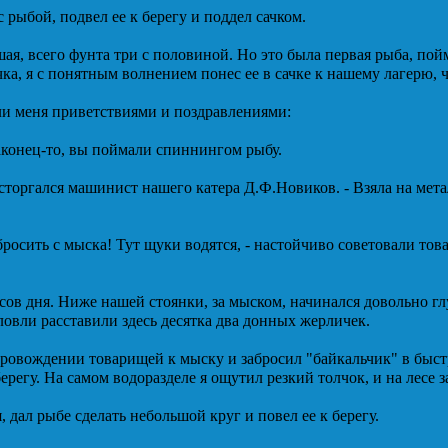
с рыбой, подвел ее к берегу и поддел сачком.
ая, всего фунта три с половиной. Но это была первая рыба, пой
ка, я с понятным волнением понес ее в сачке к нашему лагерю, 
и меня приветствиями и поздравлениями:
аконец-то, вы поймали спиннингом рыбу.
осторгался машинист нашего катера Д.Ф.Новиков. - Взяла на ме
бросить с мыска! Тут щуки водятся, - настойчиво советовали то
сов дня. Ниже нашей стоянки, за мыском, начинался довольно г
овли расставили здесь десятка два донных жерличек.
провождении товарищей к мыску и забросил "байкальчик" в быст
берегу. На самом водоразделе я ощутил резкий толчок, и на лесе 
я, дал рыбе сделать небольшой круг и повел ее к берегу.