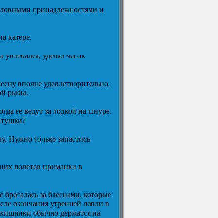
ыболовными принадлежностями и
а катере.
а увлекался, уделял часок
лесну вполне удовлетворительно,
ой рыбы.
гда ее ведут за лодкой на шнуре.
катушки?
чу. Нужно только запастись
ьних полетов приманки в
 бросалась за блеснами, которые
осле окончания утренней ловли в
е хищники обычно держатся на