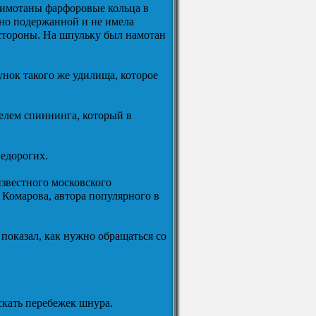
римотаны фарфоровые кольца в
ьно подержанной и не имела
 стороны. На шпульку был намотан
нок такого же удилища, которое
телем спиннинга, который в
недорогих.
известного московского
Комарова, автора популярного в
 показал, как нужно обращаться со
скать перебежек шнура.