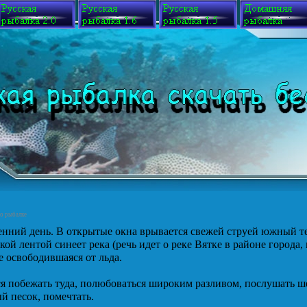
 о рыбалке
нний день. В открытые окна врывается свежей струей южный те
кой лентой синеет река (речь идет о реке Вятке в районе города
е освободившаяся от льда.
я побежать туда, полюбоваться широким разливом, послушать ш
 песок, помечтать.