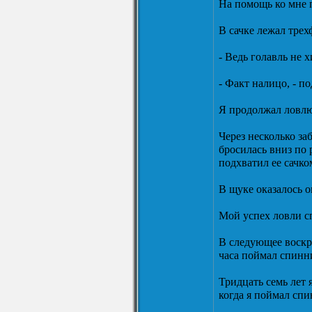
На помощь ко мне п
В сачке лежал тре
- Ведь голавль не 
- Факт налицо, - п
Я продолжал ловлю
Через несколько заб
бросилась вниз по 
подхватил ее сачко
В щуке оказалось 
Мой успех ловли с
В следующее воскре
часа поймал спинни
Тридцать семь лет 
когда я поймал спи