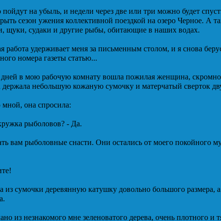
пойдут на убыль, и недели через две или три можно будет спуст
рыть сезон ужения коллективной поездкой на озеро Черное. А т
и, щуки, судаки и другие рыбы, обитающие в наших водах.
я работа удерживает меня за письменным столом, и я снова беру
ного номера газеты статью...
 дней в мою рабочую комнату вошла пожилая женщина, скромно 
на держала небольшую кожаную сумочку и матерчатый сверток д
 мной, она спросила:
кружка рыболовов? - Да.
зать вам рыболовные снасти. Они остались от моего покойного 
ите!
 из сумочки деревянную катушку довольно большого размера, а 
а.
но из незнакомого мне зеленоватого дерева, очень плотного и т