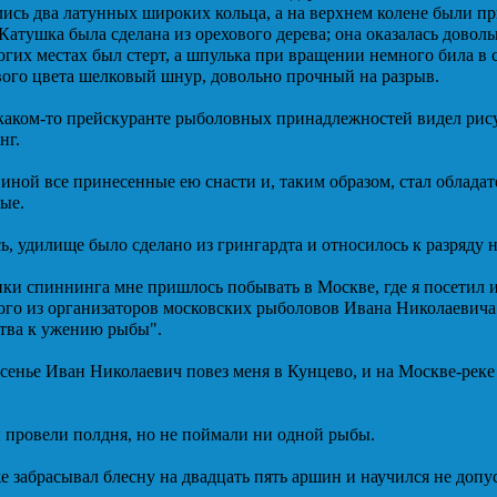
лись два латунных широких кольца, а на верхнем колене были п
Катушка была сделана из орехового дерева; она оказалась довол
огих местах был стерт, а шпулька при вращении немного била в
ого цвета шелковый шнур, довольно прочный на разрыв.
 каком-то прейскуранте рыболовных принадлежностей видел рису
нг.
иной все принесенные ею снасти и, таким образом, стал облада
ые.
ь, удилище было сделано из грингардта и относилось к разряду 
пки спиннинга мне пришлось побывать в Москве, где я посетил 
ого из организаторов московских рыболовов Ивана Николаевича 
ства к ужению рыбы".
сенье Иван Николаевич повез меня в Кунцево, и на Москве-реке
 провели полдня, но не поймали ни одной рыбы.
е забрасывал блесну на двадцать пять аршин и научился не допу