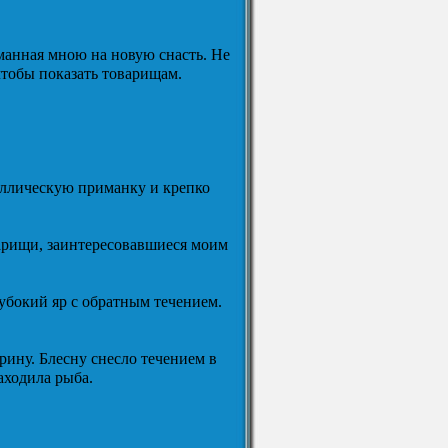
манная мною на новую снасть. Не
чтобы показать товарищам.
таллическую приманку и крепко
варищи, заинтересовавшиеся моим
лубокий яр с обратным течением.
рину. Блесну снесло течением в
заходила рыба.