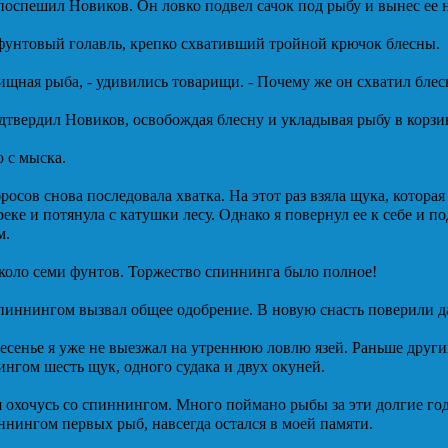
оспешил Новиков. Он ловко подвел сачок под рыбу и вынес ее н
хфунтовый голавль, крепко схвативший тройной крючок блесны.
хищная рыба, - удивились товарищи. - Почему же он схватил блес
одтвердил Новиков, освобождая блесну и укладывая рыбу в корзи
 с мыска.
росов снова последовала хватка. На этот раз взяла щука, которая
реке и потянула с катушки лесу. Однако я повернул ее к себе и по
м.
около семи фунтов. Торжество спиннинга было полное!
пиннингом вызвал общее одобрение. В новую снасть поверили д
сенье я уже не выезжал на утреннюю ловлю язей. Раньше других 
нгом шесть щук, одного судака и двух окуней.
я охочусь со спиннингом. Много поймано рыбы за эти долгие го
ннингом первых рыб, навсегда остался в моей памяти.