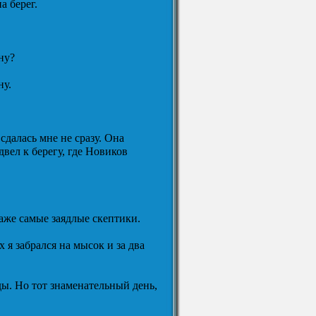
а берег.
ну?
ну.
 сдалась мне не сразу. Она
двел к берегу, где Новиков
аже самые заядлые скептики.
я забрался на мысок и за два
ды. Но тот знаменательный день,