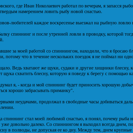
вского, где Иван Николаевич работал по вечерам, я запасся р
с твердым намерением ловить рыбу новой снастью.
вов-любителей каждое воскресенье выезжал на рыбную ловлю н
балку спиннинг и после утренней ловли в проводку, которой тогд
й.
вшие за моей работой со спиннингом, находили, что я бросаю б
ли, потому что в течение нескольких поездок я не поймал ни одн
щало. Ведь хватают же щуки, судаки и другие хищники блесну, ко
т щука схватить блесну, которую я поведу к берегу с помощью 
 думал я, - когда и мой спиннинг будет приносить хорошую добы
ться хорошо забрасывать приманку".
первыми неудачами, продолжал в свободные часы добиваться дал
влении.
а спиннинг стал моей любимой снастью, я понял, почему рыба не
у уже довольно далеко. Со спиннингом я выходил всегда днем, п
есну в полводы, не допуская ее ко дну. Между тем, днем крупны