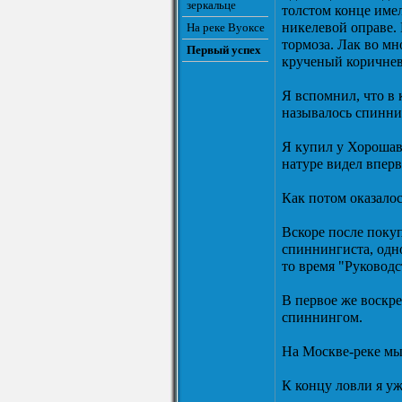
зеркальце
толстом конце име
никелевой оправе. 
На реке Вуоксе
тормоза. Лак во мн
Первый успех
крученый коричнев
Я вспомнил, что в
называлось спинни
Я купил у Хорошав
натуре видел вперв
Как потом оказалос
Вскоре после поку
спиннингиста, одн
то время "Руковод
В первое же воскре
спиннингом.
На Москве-реке мы
К концу ловли я уж