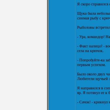
Я скоро справился 
Щука была небольш
снимая рыбу с крюч
Рыболовы встретил
- Ура, командор! Н
- Факт налицо! - в
села на крючок.
- Попробуйте-ка за
первым успехом.
Было около двух ча
Любители щучьей л
Я направился в со
яр. Я потянул ее к 
- Сачок! - крикнул 