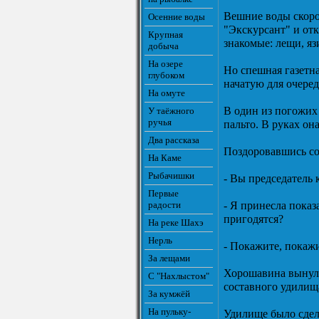
Вешние воды скоро 
Осенние воды
"Экскурсант" и отк
Крупная
знакомые: лещи, яз
добыча
На озере
Но спешная газетна
глубоком
начатую для очеред
На омуте
В один из погожих
У таёжного
ручья
пальто. В руках о
Два рассказа
Поздоровавшись со
На Каме
Рыбачишки
- Вы председатель 
Первые
радости
- Я принесла пока
пригодятся?
На реке Шахэ
Нерль
- Покажите, покаж
За лещами
Хорошавина вынула
С "Нахлыстом"
составного удилищ
За кумжёй
На пульку-
Удилище было сдела